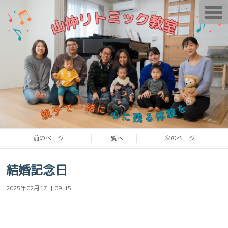
T
o
g
g
l
e
n
a
v
i
g
a
t
i
o
n
前のページ
一覧へ
次のページ
結婚記念日
2025年02月17日 09:15