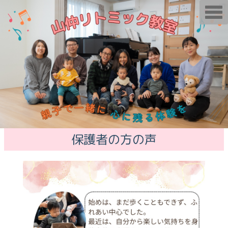
T
o
g
g
l
e
n
a
v
i
g
a
t
i
o
n
保護者の方の声